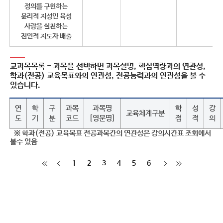
정의를 구현하는
윤리적 지성인 육성
사랑을 실천하는
전인적 지도자 배출
교과목목록
- 과목을 선택하면 과목설명, 핵심역량과의 연관성,
학과(전공) 교육목표와의 연관성, 전공능력과의 연관성을 볼 수
있습니다.
연
학
구
과목
과목명
학
성
강
교육체계구분
도
기
분
코드
[영문명]
점
적
의
※ 학과(전공) 교육목표 전공과목간의 연관성은 강의시간표 조회에서
볼수 있음
1
2
3
4
5
6