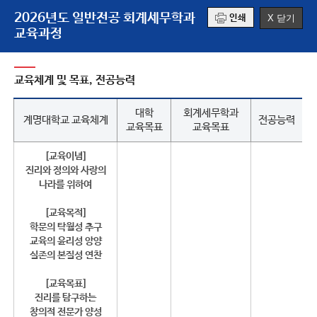
2026년도 일반전공 회계세무학과
X 닫기
인쇄
교육과정
교육체계 및 목표, 전공능력
대학
회계세무학과
계명대학교 교육체계
전공능력
교육목표
교육목표
[교육이념]
진리와 정의와 사랑의
나라를 위하여
[교육목적]
학문의 탁월성 추구
교육의 윤리성 앙양
실존의 본질성 연찬
[교육목표]
진리를 탐구하는
창의적 전문가 양성