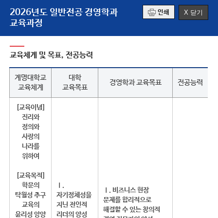
2026년도 일반전공 경영학과
X 닫기
인쇄
교육과정
교육체계 및 목표, 전공능력
계명대학교
대학
경영학과 교육목표
전공능력
교육체계
교육목표
[교육이념]
진리와
정의와
사랑의
나라를
위하여
[교육목적]
학문의
Ⅰ.
Ⅰ. 비즈니스 현장
탁월성 추구
자기정체성을
문제를 합리적으로
교육의
지닌 전인적
해결할 수 있는 창의적
윤리성 앙양
리더의 양성