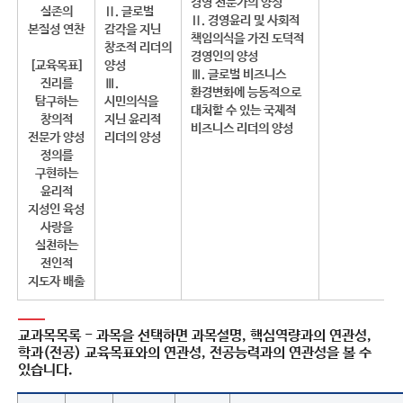
경영 전문가의 양성
실존의
Ⅱ. 글로벌
Ⅱ. 경영윤리 및 사회적
본질성 연찬
감각을 지닌
책임의식을 가진 도덕적
창조적 리더의
경영인의 양성
[교육목표]
양성
Ⅲ. 글로벌 비즈니스
진리를
Ⅲ.
환경변화에 능동적으로
탐구하는
시민의식을
대처할 수 있는 국제적
창의적
지닌 윤리적
비즈니스 리더의 양성
전문가 양성
리더의 양성
정의를
구현하는
윤리적
지성인 육성
사랑을
실천하는
전인적
지도자 배출
교과목목록
- 과목을 선택하면 과목설명, 핵심역량과의 연관성,
학과(전공) 교육목표와의 연관성, 전공능력과의 연관성을 볼 수
있습니다.